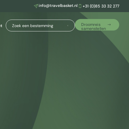
info@travelbasket.nl
+31 (0)85 33 32 277
ct
Droomreis
samenstellen
Noord-Amerika
Belize
Costa Rica
Cuba
Guatemala
Mexico