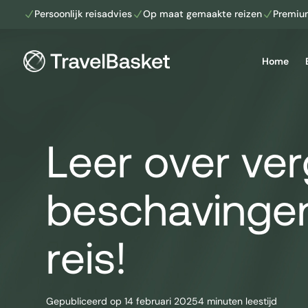
Persoonlijk reisadvies
Op maat gemaakte reizen
Premiu
N
N
N
Home
Afrika
Leer over ve
Madagaskar
Namibië
Zuid-Afrika
Zuid-Amerika
Argentinië
Colombia
beschavingen 
Bolivia
Ecuador
Brazilië
Peru
Chili
reis!
Gepubliceerd op
14 februari 2025
4 minuten leestijd