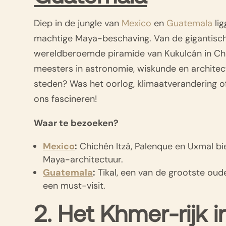
Diep in de jungle van
Mexico
en
Guatemala
lig
machtige Maya-beschaving. Van de gigantisch
wereldberoemde piramide van Kukulcán in Chi
meesters in astronomie, wiskunde en archit
steden? Was het oorlog, klimaatverandering of
ons fascineren!
Waar te bezoeken?
Mexico
:
Chichén Itzá, Palenque en Uxmal b
Maya-architectuur.
Guatemala
:
Tikal, een van de grootste oude 
een must-visit.
2. Het Khmer-rijk 