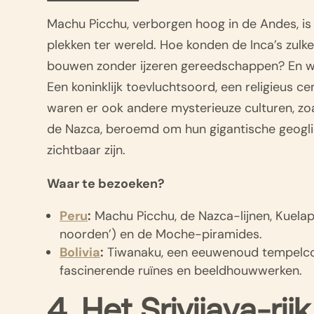
Machu Picchu, verborgen hoog in de Andes, i
plekken ter wereld. Hoe konden de Inca’s zulk
bouwen zonder ijzeren gereedschappen? En wa
Een koninklijk toevluchtsoord, een religieus c
waren er ook andere mysterieuze culturen, z
de Nazca, beroemd om hun gigantische geoglief
zichtbaar zijn.
Waar te bezoeken?
Peru
:
Machu Picchu, de Nazca-lijnen, Kuelap
noorden’) en de Moche-piramides.
Bolivia
:
Tiwanaku, een eeuwenoud tempelco
fascinerende ruïnes en beeldhouwwerken.
4. Het Srivijaya-rijk