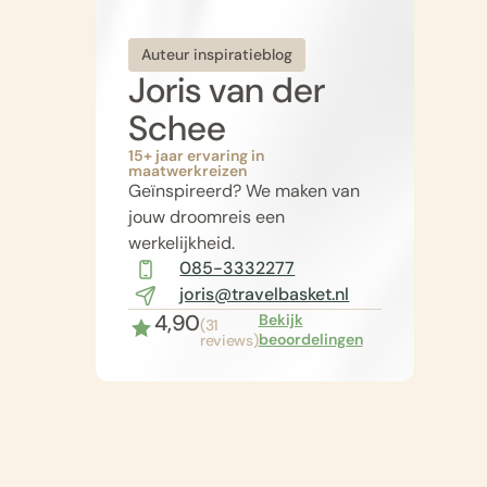
Auteur inspiratieblog
Joris van der
Schee
15+ jaar ervaring in
maatwerkreizen
Geïnspireerd? We maken van
jouw droomreis een
werkelijkheid.
085-3332277
joris@travelbasket.nl
4,90
Bekijk
(31
beoordelingen
reviews)