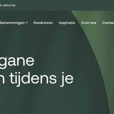
m service
Bestemmingen
Rondreizen
Inspiratie
Over ons
Conta
Azië
rgane
Cambodja
Maleisië
Indonesië
Sri Lanka
Japan
Thailand
Laos
Vietnam
Malediven
tijdens je