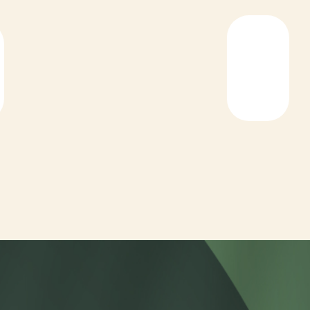
Mei
5
13
Juni
2
13
Juli
1
12
Augustus
3
11
September
6
10
Oktober
9
11
November
12
12
December
14
14
Ushuaia
Maand
Temperatuur (°C)
Neerslag (mm)
Januari
10
49
Februari
9
41
Maart
8
52
April
6
49
Mei
4
48
Juni
2
39
Juli
2
38
Augustus
3
39