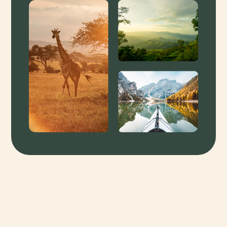
Februari
24
97
Maart
22
106
April
19
101
Mei
15
76
Juni
12
58
Juli
11
60
Augustus
13
64
September
15
62
Oktober
18
127
November
21
98
December
24
90
El Calafate
Maand
Temperatuur (°C)
Neerslag (mm)
Januari
14
15
Februari
13
14
Maart
11
14
April
8
13