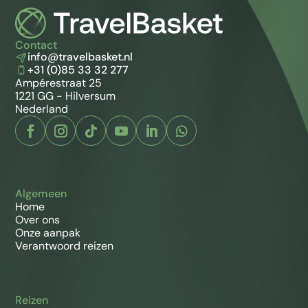
September
5
38
Oktober
7
39
November
9
47
Contact
December
10
56
info@travelbasket.nl
+31 (0)85 33 32 277
Ampérestraat 25
1221 GG - Hilversum
Mendoza
Nederland
Maand
Temperatuur (°C)
Neerslag (mm)
Januari
25
50
Februari
24
45
Maart
22
40
April
18
20
Algemeen
Mei
14
15
Home
Juni
11
10
Over ons
Juli
10
10
Onze aanpak
Verantwoord reizen
Augustus
13
5
September
16
10
Oktober
20
15
November
23
20
Reizen
December
25
30