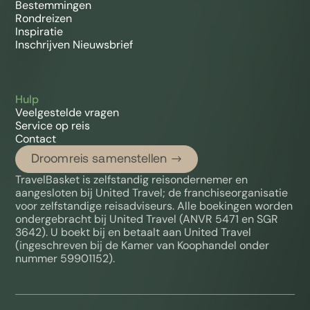
Bestemmingen
Rondreizen
Inspiratie
Inschrijven Nieuwsbrief
Salta
Maand
Temperatuur (°C)
Neerslag (mm)
Januari
22
210
Hulp
Februari
21
210
Veelgestelde vragen
Maart
20
180
Service op reis
April
17
45
Contact
Mei
14
15
Droomreis samenstellen
Juni
11
5
TravelBasket is zelfstandig reisondernemer en
Juli
10
5
aangesloten bij United Travel; de franchiseorganisatie
Augustus
13
5
voor zelfstandige reisadviseurs. Alle boekingen worden
September
16
5
ondergebracht bij United Travel (ANVR 5471 en SGR
Oktober
19
15
3642). U boekt bij en betaalt aan United Travel
November
21
60
(ingeschreven bij de Kamer van Koophandel onder
December
22
150
nummer 59901152).