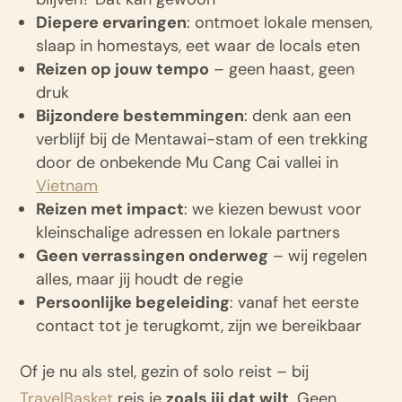
Diepere ervaringen
: ontmoet lokale mensen,
slaap in homestays, eet waar de locals eten
Reizen op jouw tempo
– geen haast, geen
druk
Bijzondere bestemmingen
: denk aan een
verblijf bij de Mentawai-stam of een trekking
door de onbekende Mu Cang Cai vallei in
Vietnam
Reizen met impact
: we kiezen bewust voor
kleinschalige adressen en lokale partners
Geen verrassingen onderweg
– wij regelen
alles, maar jij houdt de regie
Persoonlijke begeleiding
: vanaf het eerste
contact tot je terugkomt, zijn we bereikbaar
Of je nu als stel, gezin of solo reist – bij
TravelBasket
reis je
zoals jij dat wilt
. Geen