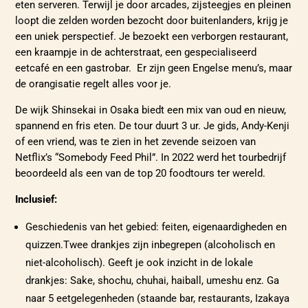
eten serveren. Terwijl je door arcades, zijsteegjes en pleinen
loopt die zelden worden bezocht door buitenlanders, krijg je
een uniek perspectief. Je bezoekt een verborgen restaurant,
een kraampje in de achterstraat, een gespecialiseerd
eetcafé en een gastrobar. Er zijn geen Engelse menu’s, maar
de orangisatie regelt alles voor je.
De wijk Shinsekai in Osaka biedt een mix van oud en nieuw,
spannend en fris eten. De tour duurt 3 ur. Je gids, Andy-Kenji
of een vriend, was te zien in het zevende seizoen van
Netflix’s “Somebody Feed Phil”. In 2022 werd het tourbedrijf
beoordeeld als een van de top 20 foodtours ter wereld.
Inclusief:
Geschiedenis van het gebied: feiten, eigenaardigheden en
quizzen.Twee drankjes zijn inbegrepen (alcoholisch en
niet-alcoholisch). Geeft je ook inzicht in de lokale
drankjes: Sake, shochu, chuhai, haiball, umeshu enz. Ga
naar 5 eetgelegenheden (staande bar, restaurants, Izakaya